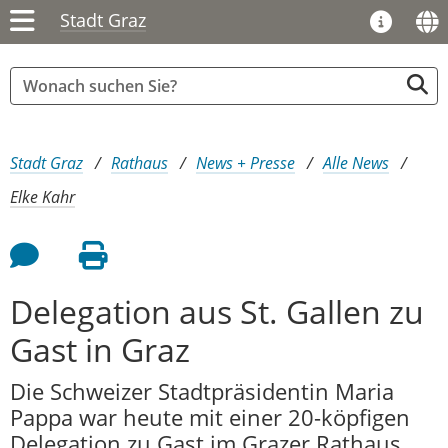
Stadt Graz
Sie sind hier:
Stadt Graz
Rathaus
News + Presse
Alle News
Elke Kahr
Feedback an Autor
Seite drucken
Delegation aus St. Gallen zu
Gast in Graz
Die Schweizer Stadtpräsidentin Maria
Pappa war heute mit einer 20-köpfigen
Delegation zu Gast im Grazer Rathaus.