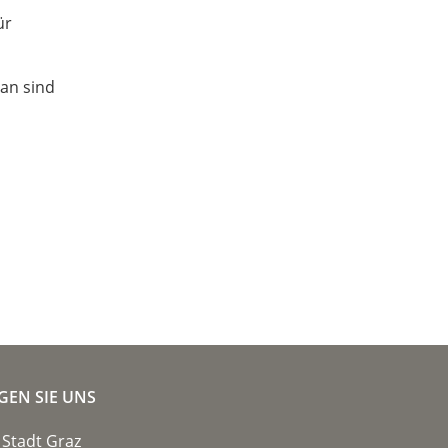
ür
lan sind
GEN SIE UNS
Stadt Graz