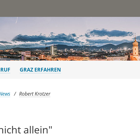
st
ERUF
GRAZ ERFAHREN
 News
Robert Krotzer
icht allein"