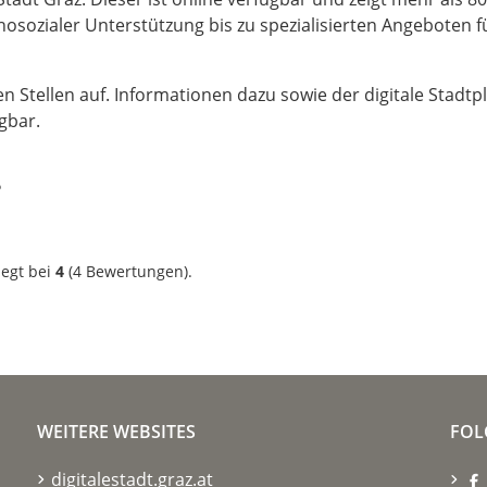
hosozialer Unterstützung bis zu spezialisierten Angeboten f
en Stellen auf. Informationen dazu sowie der digitale Stadtp
gbar.
?
iegt bei
4
(
4
Bewertungen).
WEITERE WEBSITES
FOL
digitalestadt.graz.at