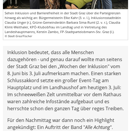
Sehen Inklusion und Barrierefreiheit in der Stadt Graz über die Parteigrenzen
hinweg als wichtig an: Bürgermeisterin Elke Kahr (3. v. l.), Inklusionsstadträtin
Claudia Unger (r.), Grüne-Gemeinderätin Barbara Sima-Ruml (2. v. r.), Claudia
Klimt-Weithaler, KPÖ-Klubobfrau im Landtag und in Vertretung des
Landeshauptmanns, Kerstin Zambo, FP-Stadtparteiobmann-Stv. Graz (l.).
© Stadt Graz/Fischer
Inklusion bedeutet, dass alle Menschen
dazugehören - und genau darauf wollte man seitens
der Stadt Graz bei den „Wochen der Inklusion" vom
8. Juni bis 3. Juli aufmerksam machen. Einen starken
Schlussakkord setzte ein großer Event-Tag am
Hauptplatz und im Landhaushof am heutigen 3. Juli:
Im schneeweißen Zelt unmittelbar vor dem Rathaus
waren zahlreiche Infostände aufgebaut und es
herrschte schon den ganzen Tag über reges Treiben.
Für den Nachmittag war dann noch ein Highlight
angekündigt: Ein Auftritt der Band "
Alle Achtung
".