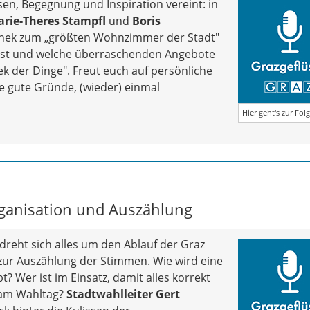
sen, Begegnung und Inspiration vereint: in
rie-Theres Stampfl
und
Boris
othek zum „größten Wohnzimmer der Stadt"
e ist und welche überraschenden Angebote
ek der Dinge". Freut euch auf persönliche
e gute Gründe, (wieder) einmal
Hier geht's zur Fol
Organisation und Auszählung
 dreht sich alles um den Ablauf der Graz
 zur Auszählung der Stimmen. Wie wird eine
 Wer ist im Einsatz, damit alles korrekt
u am Wahltag?
Stadtwahlleiter Gert