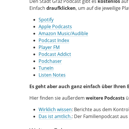
Den Stadt Graz Podcast gibt es
kostenlos
auf
Einfach
draufklicken
, um auf die jeweilige P
Spotify
Apple Podcasts
Amazon Music/Audible
Podcast Index
Player FM
Podcast Addict
Podchaser
TuneIn
Listen Notes
Es geht aber auch ganz einfach über Ihren
Hier finden sie außerdem
weitere Podcasts
ü
Wirklich wissen
: Berichte aus dem Kontro
Das ist amtlich.
: Der Familienpodcast aus