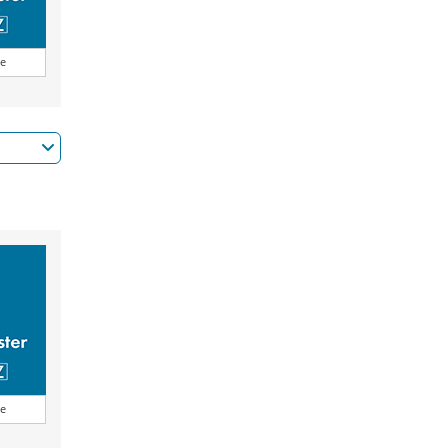
ge
ge