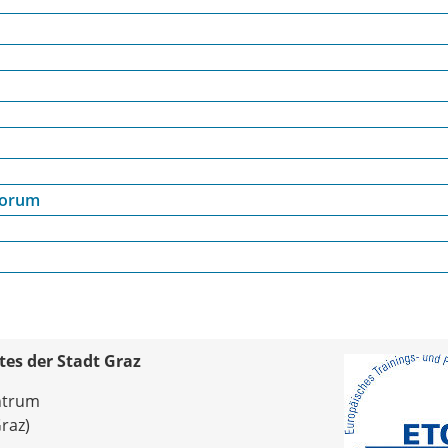
forum
tes der Stadt Graz
ntrum
raz)