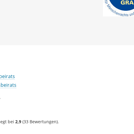
eirats
beirats
?
iegt bei
2,9
(
33
Bewertungen).