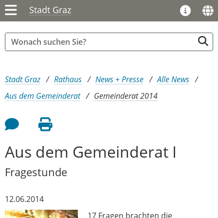
Stadt Graz
Sie sind hier:
Stadt Graz
Rathaus
News + Presse
Alle News
Aus dem Gemeinderat
Gemeinderat 2014
Feedback an Autor
Seite drucken
Aus dem Gemeinderat I
Fragestunde
12.06.2014
17 Fragen brachten die