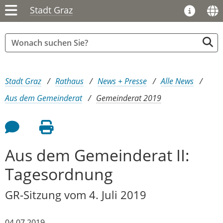
Stadt Graz
Sie sind hier:
Stadt Graz
Rathaus
News + Presse
Alle News
Aus dem Gemeinderat
Gemeinderat 2019
Feedback an Autor
Seite drucken
Aus dem Gemeinderat II:
Tagesordnung
GR-Sitzung vom 4. Juli 2019
04.07.2019