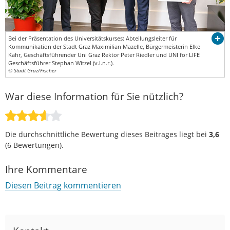
Bei der Präsentation des Universitätskurses: Abteilungsleiter für
Kommunikation der Stadt Graz Maximilian Mazelle, Bürgermeisterin Elke
Kahr, Geschäftsführender Uni Graz Rektor Peter Riedler und UNI for LIFE
Geschäftsführer Stephan Witzel (v.l.n.r.).
© Stadt Graz/Fischer
War diese Information für Sie nützlich?
Die durchschnittliche Bewertung dieses Beitrages liegt bei
3,6
(
6
Bewertungen).
Ihre Kommentare
Diesen Beitrag kommentieren