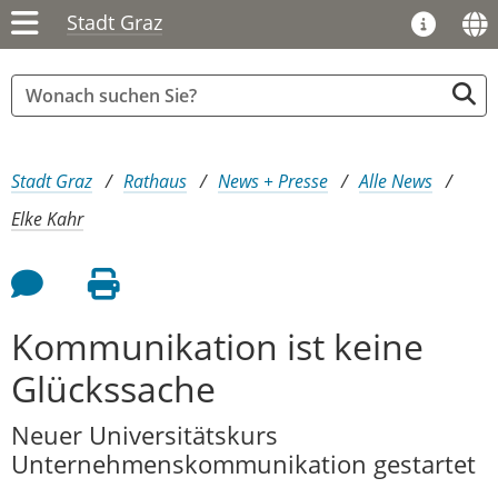
Stadt Graz
Sie sind hier:
Stadt Graz
Rathaus
News + Presse
Alle News
Elke Kahr
Feedback an Autor
Seite drucken
Kommunikation ist keine
Glückssache
Neuer Universitätskurs
Unternehmenskommunikation gestartet