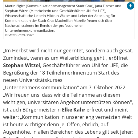
Martin Eigler (Kommunikationsmanagement Stadt Graz), Jana Fischer und
Stephan Witzel (Mitarbeiterin und Geschäftsführer UNI for LIFE),
Wissenschaftliche Leiterin Hildrun Walter und Leiter der Abteilung für
Kommunikation der Stadt Graz Maximilian Mazelle freuen sich über
Nachwuchstalente im Bereich der professionellen
Unternehmenskommunikation.
© Stadt Graz/Fischer
„Im Herbst wird nicht nur geerntet, sondern auch gesät.
Zumindest, wenn es um Weiterbildung geht", eröffnet
Stephan Witzel
, Geschäftsführer von UNI for LIFE, die
Begrüßung der 18 TeilnehmerInnen zum Start des
neuen Universitätskurses
„Unternehmenskommunikation" am 7. Oktober 2022.
„Wir freuen uns, dass wir die Teilnahme an diesem
wichtigen, universitären Angebot unterstützen können",
ist auch Bürgermeisterin
Elke Kahr
erfreut und meint
weiter: „Kommunikation in unserer eng vernetzten Welt
ist heute wichtiger denn je. Offen, ehrlich, auf
Augenhöhe. In allen Bereichen des Lebens gilt seit jeher: