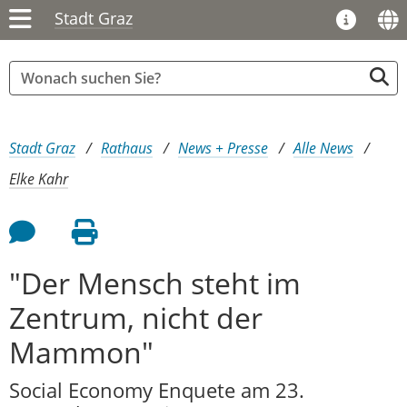
Stadt Graz
Sie sind hier:
Stadt Graz
Rathaus
News + Presse
Alle News
Elke Kahr
Feedback an Autor
Seite drucken
"Der Mensch steht im
Zentrum, nicht der
Mammon"
Social Economy Enquete am 23.