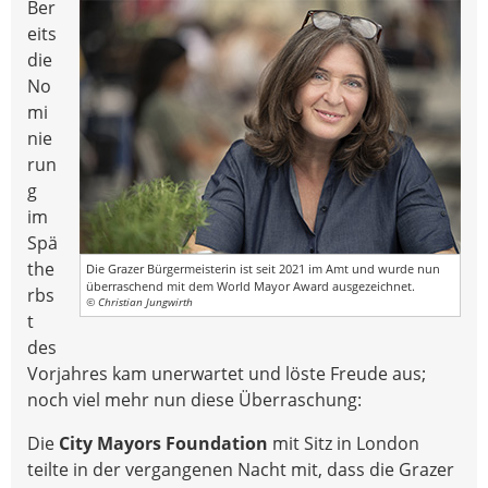
Ber
eits
die
No
mi
nie
run
g
im
Spä
the
Die Grazer Bürgermeisterin ist seit 2021 im Amt und wurde nun
überraschend mit dem World Mayor Award ausgezeichnet.
rbs
© Christian Jungwirth
t
des
Vorjahres kam unerwartet und löste Freude aus;
noch viel mehr nun diese Überraschung:
Die
City Mayors Foundation
mit Sitz in London
teilte in der vergangenen Nacht mit, dass die Grazer