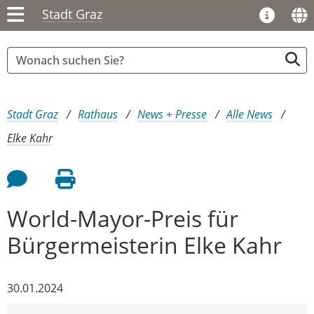
Stadt Graz
Sie sind hier:
Stadt Graz
Rathaus
News + Presse
Alle News
Elke Kahr
Feedback an Autor
Seite drucken
World-Mayor-Preis für
Bürgermeisterin Elke Kahr
30.01.2024