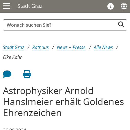
Stadt Graz
Sie sind hier:
Stadt Graz
Rathaus
News + Presse
Alle News
Elke Kahr
Feedback an Autor
Seite drucken
Astrophysiker Arnold
Hanslmeier erhält Goldenes
Ehrenzeichen