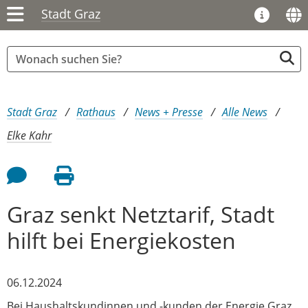
Stadt Graz
Sie sind hier:
Stadt Graz
Rathaus
News + Presse
Alle News
Elke Kahr
Feedback an Autor
Seite drucken
Graz senkt Netztarif, Stadt
hilft bei Energiekosten
06.12.2024
Bei Haushaltskundinnen und -kunden der Energie Graz