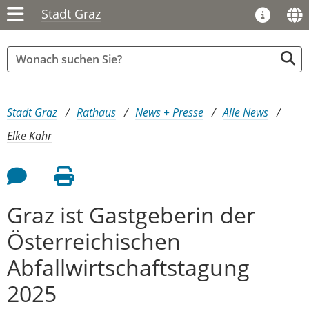
Stadt Graz
Sie sind hier:
Stadt Graz
Rathaus
News + Presse
Alle News
Elke Kahr
Feedback an Autor
Seite drucken
Graz ist Gastgeberin der
Österreichischen
Abfallwirtschaftstagung
2025