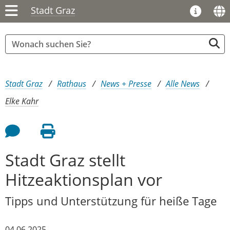
Stadt Graz
Sie sind hier:
Stadt Graz
Rathaus
News + Presse
Alle News
Elke Kahr
Feedback an Autor
Seite drucken
Stadt Graz stellt
Hitzeaktionsplan vor
Tipps und Unterstützung für heiße Tage
04.06.2025