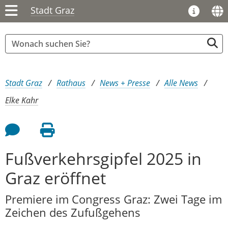
Stadt Graz
Sie sind hier:
Stadt Graz
Rathaus
News + Presse
Alle News
Elke Kahr
Feedback an Autor
Seite drucken
Fußverkehrsgipfel 2025 in
Graz eröffnet
Premiere im Congress Graz: Zwei Tage im
Zeichen des Zufußgehens