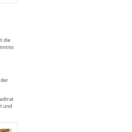
t die
enntnis
 der
tadtrat
rt und