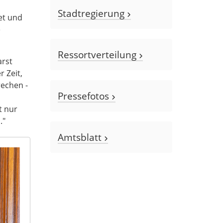
Stadtregierung
et und
e
Ressortverteilung
arst
 Zeit,
rechen -
Pressefotos
t nur
."
Amtsblatt