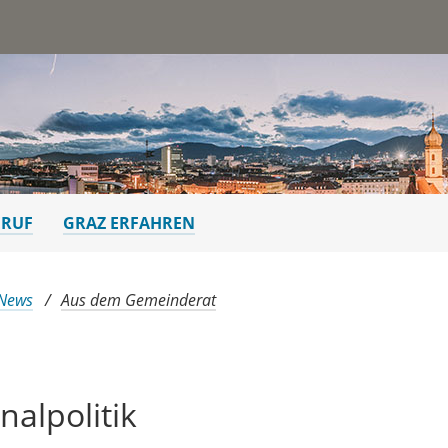
st
ERUF
GRAZ ERFAHREN
 News
Aus dem Gemeinderat
alpolitik