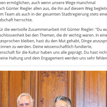
Leben ermöglichen, auch wenn unsere Wege manchmal
ch Günter Riegler allen aus, die ihn auf diesem Weg begleit
im Team als auch in der gesamten Stadtregierung stets ein
schaft herrschte.
ür die wertvolle Zusammenarbeit mit Günter Riegler: "Du w
hlossenheit bei den Themen, die dir wichtig waren. In einer
gesprochen bleiben, hast du den Mut gehabt, Dinge anzusp
:innen zu werden. Deine wissenschaftlich fundierte,
enschaft für die Kultur haben uns alle geprägt. Du hast nich
 Deine Haltung und dein Engagement werden uns sehr fehlen