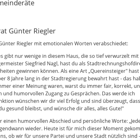
meinderäte
at Günter Riegler
ünter Riegler mit emotionalen Worten verabschiedet:
s gibt nur wenige in diesem Haus, die so tief verwurzelt mit
ermeister Siegfried Nagl, hast du als Stadtrechnungshofdir
heiten gewinnen können. Als eine Art „Quereinsteiger" hast
ber 8 Jahre lang in der Stadtregierung bewahrt hast - das ha
mmer einer Meinung waren, warst du immer fair, korrekt, u
en und humorvollen Zugang zu Gesprächen. Das werde ich
ktion wünschen wir dir viel Erfolg und sind überzeugt, dass
du gesund bleibst, und wünsche dir alles, alles Gute!"
ür einen humorvollen Abschied und persönliche Worte: „Jede
irgendwann wieder. Heute ist für mich dieser Moment geko
uns, ob wir für unsere Partei und unsere Stadt nützlich sind 