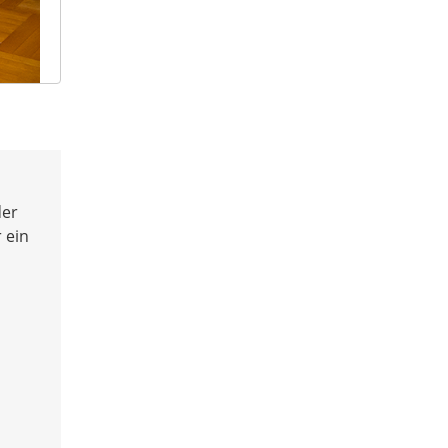
der
 ein