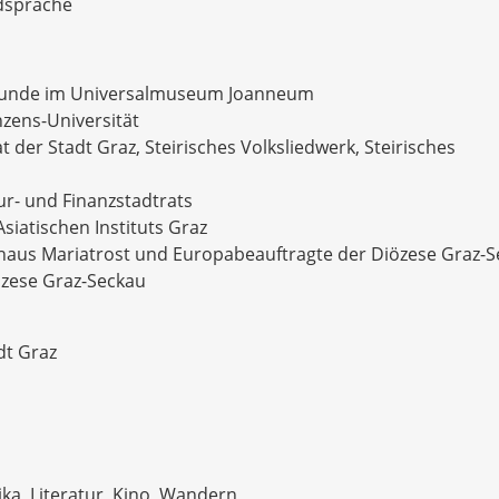
mdsprache
kskunde im Universalmuseum Joanneum
nzens-Universität
 der Stadt Graz, Steirisches Volksliedwerk, Steirisches
ur- und Finanzstadtrats
siatischen Instituts Graz
shaus Mariatrost und Europabeauftragte der Diözese Graz-
özese Graz-Seckau
dt Graz
ika, Literatur, Kino, Wandern