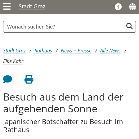
Stadt Graz
Sie sind hier:
Stadt Graz
Rathaus
News + Presse
Alle News
Elke Kahr
Feedback an Autor
Seite drucken
Besuch aus dem Land der
aufgehenden Sonne
Japanischer Botschafter zu Besuch im
Rathaus