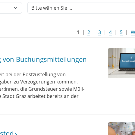
1
|
2
|
3
|
4
|
5
|
W
g von Buchungsmitteilungen
t bei der Postzustellung von
abgaben zu Verzögerungen kommen.
r:innen, die Grundsteuer sowie Müll-
Stadt Graz arbeitet bereits an der
dstod