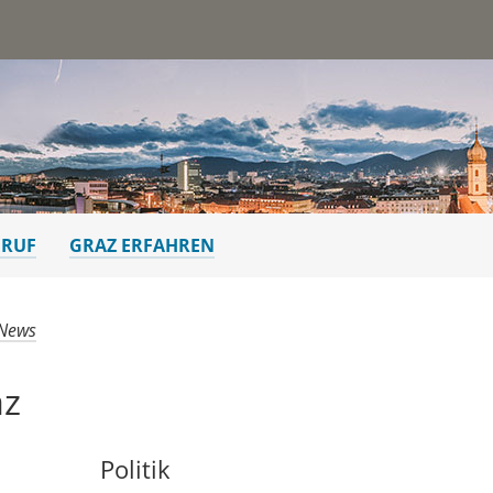
st
ERUF
GRAZ ERFAHREN
 News
az
Politik