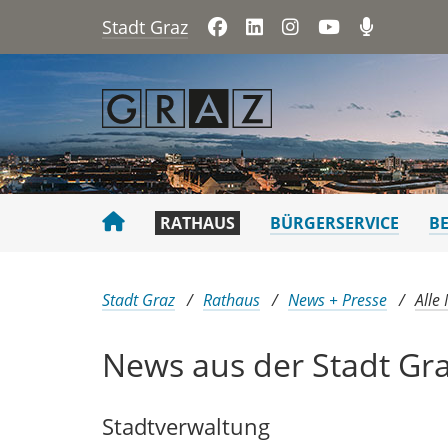
Stadt Graz
Facebook
LinkedIn
Instagram
YouTube
Podca
RATHAUS
BÜRGERSERVICE
B
Sie sind hier:
Stadt Graz
Rathaus
News + Presse
Alle
News aus der Stadt Gr
Stadtver​­waltung