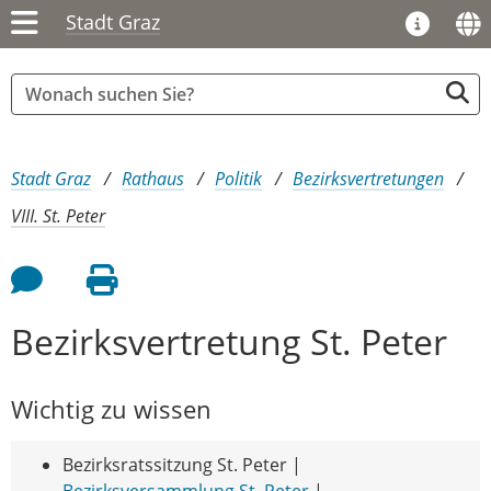
Stadt Graz
Sie sind hier:
Stadt Graz
Rathaus
Politik
Bezirksvertretungen
VIII. St. Peter
Feedback an Autor
Seite drucken
Bezirksvertretung St. Peter
Wichtig zu wissen
Bezirksratssitzung St. Peter |
Bezirksversammlung St. Peter
|