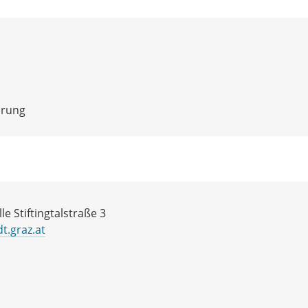
arung
le Stiftingtalstraße 3
t.graz.at