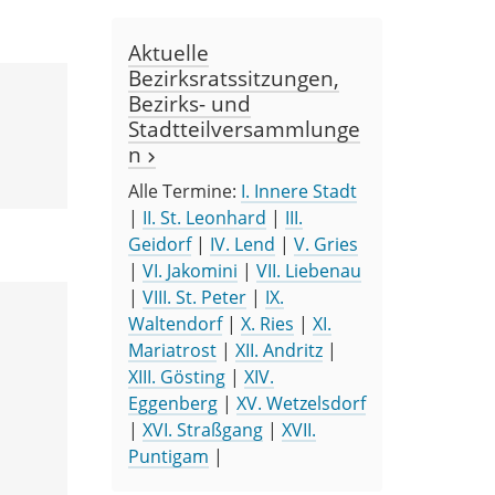
Aktuelle
Bezirksratssitzungen,
Bezirks- und
Stadtteilversammlunge
n
Alle Termine:
I. Innere Stadt
|
II. St. Leonhard
|
III.
Geidorf
|
IV. Lend
|
V. Gries
|
VI. Jakomini
|
VII. Liebenau
|
VIII. St. Peter
|
IX.
Waltendorf
|
X. Ries
|
XI.
Mariatrost
|
XII. Andritz
|
XIII. Gösting
|
XIV.
Eggenberg
|
XV. Wetzelsdorf
|
XVI. Straßgang
|
XVII.
Puntigam
|