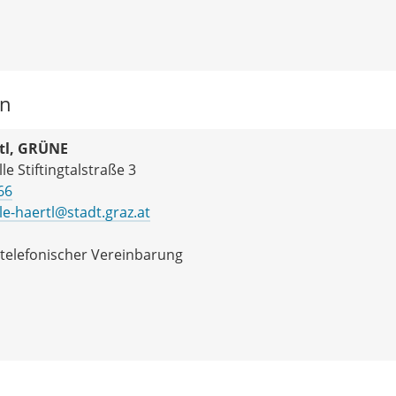
in
rtl, GRÜNE
le Stiftingtalstraße 3
66
le-haertl@stadt.graz.at
telefonischer Vereinbarung