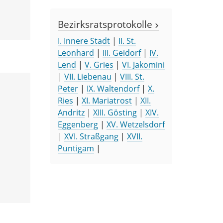
Bezirksratsprotokolle
I. Innere Stadt
|
II. St.
Leonhard
|
III. Geidorf
|
IV.
Lend
|
V. Gries
|
VI. Jakomini
|
VII. Liebenau
|
VIII. St.
Peter
|
IX. Waltendorf
|
X.
Ries
|
XI. Mariatrost
|
XII.
Andritz
|
XIII. Gösting
|
XIV.
Eggenberg
|
XV. Wetzelsdorf
|
XVI. Straßgang
|
XVII.
Puntigam
|