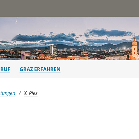
st
ERUF
GRAZ ERFAHREN
etungen
X. Ries