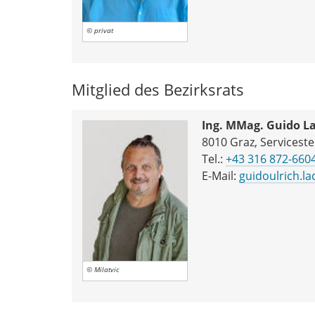
© privat
Mitglied des Bezirksrats
Ing. MMag. Guido L
8010 Graz, Servicestel
Tel.:
+43 316 872-660
E-Mail:
guidoulrich.la
© Milatvic