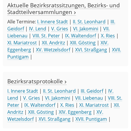
Aktuelle Bezirksratssitzungen, Bezirks- und
Stadtteilversammlungen
Alle Termine:
I. Innere Stadt
|
II. St. Leonhard
|
III.
Geidorf
|
IV. Lend
|
V. Gries
|
VI. Jakomini
|
VII.
Liebenau
|
VIII. St. Peter
|
IX. Waltendorf
|
X. Ries
|
XI. Mariatrost
|
XII. Andritz
|
XIII. Gösting
|
XIV.
Eggenberg
|
XV. Wetzelsdorf
|
XVI. Straßgang
|
XVII.
Puntigam
|
Bezirksratsprotokolle
I. Innere Stadt
|
II. St. Leonhard
|
III. Geidorf
|
IV.
Lend
|
V. Gries
|
VI. Jakomini
|
VII. Liebenau
|
VIII. St.
Peter
|
IX. Waltendorf
|
X. Ries
|
XI. Mariatrost
|
XII.
Andritz
|
XIII. Gösting
|
XIV. Eggenberg
|
XV.
Wetzelsdorf
|
XVI. Straßgang
|
XVII. Puntigam
|