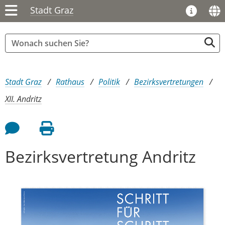
Stadt Graz
Sie sind hier:
Stadt Graz
Rathaus
Politik
Bezirksvertretungen
XII. Andritz
Feedback an Autor
Seite drucken
Bezirksvertretung Andritz