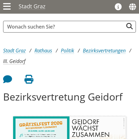
Stadt Graz
Sie sind hier:
Stadt Graz
Rathaus
Politik
Bezirksvertretungen
III. Geidorf
Feedback an Autor
Seite drucken
Bezirksvertretung Geidorf