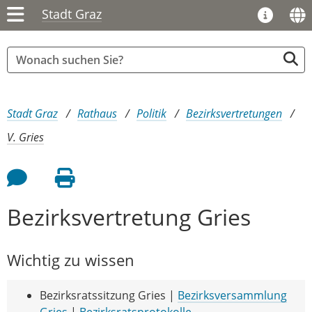
Stadt Graz
Sie sind hier:
Stadt Graz
Rathaus
Politik
Bezirksvertretungen
V. Gries
Feedback an Autor
Seite drucken
Bezirksvertretung Gries
Wichtig zu wissen
Bezirksratssitzung Gries |
Bezirksversammlung
Gries
|
Bezirksratsprotokolle