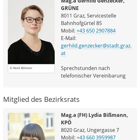
Mag.a Gerhild Genzecker,
GRÜNE
8011 Graz, Servicestelle
Bahnhofgürtel 85
Mobil:
+43 650 2907884
E-Mail:
gerhild.genzecker@stadt.graz.
at
Sprechstunden nach
© René Böhmer
telefonischer Vereinbarung
Mitglied des Bezirksrats
Mag.a (FH) Lydia Bißmann,
KPÖ
8020 Graz, Ungergasse 7
Mobil:
+43 660 3959987