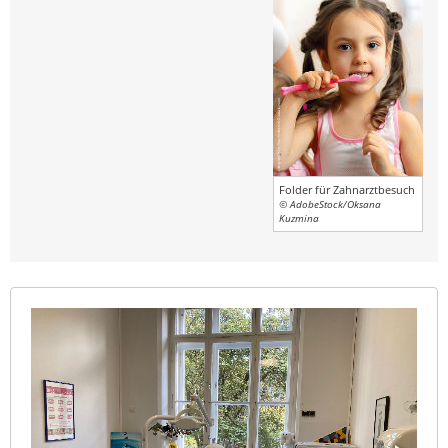
Folder für Zahnarztbesuch
© AdobeStock/Oksana
Kuzmina