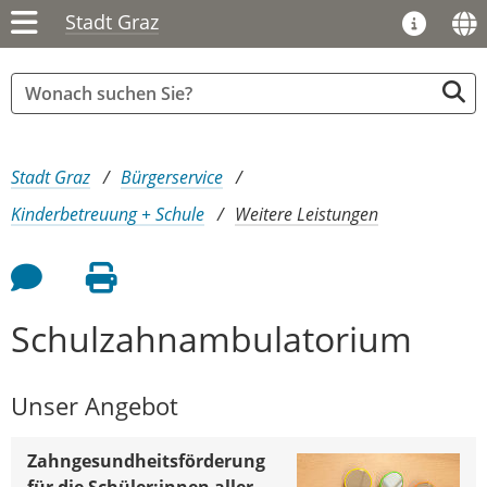
Stadt Graz
Sie sind hier:
Stadt Graz
Bürgerservice
Kinderbetreuung + Schule
Weitere Leistungen
Feedback an Autor
Seite drucken
Schulzahnambulatorium
Unser Angebot
Zahngesundheitsförderung
für die Schüler:innen aller