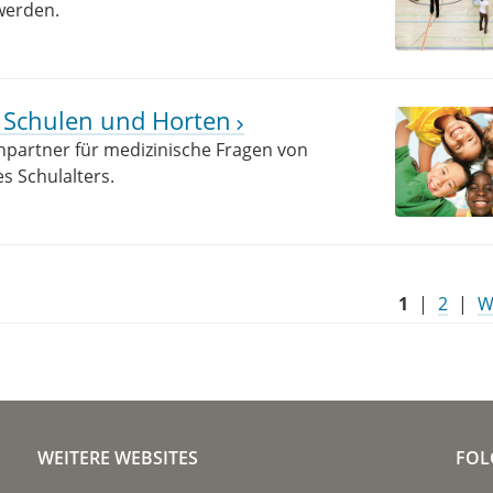
werden.
n, Schulen und Horten
chpartner für medizinische Fragen von
s Schulalters.
1
|
2
|
W
WEITERE WEBSITES
FOL