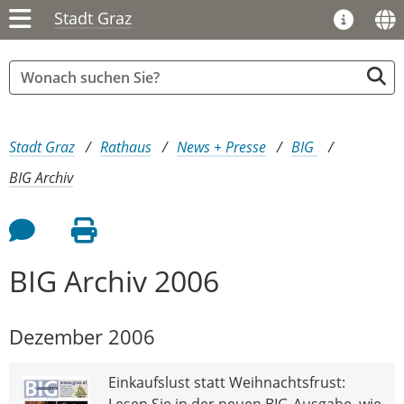
Stadt Graz
Sie sind hier:
Stadt Graz
Rathaus
News + Presse
BIG
BIG Archiv
Feedback an Autor
Seite drucken
BIG Archiv 2006
Dezember 2006
Einkaufslust statt Weihnachtsfrust:
Lesen Sie in der neuen BIG-Ausgabe, wie