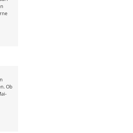
en
erne
in
en. Ob
ai-