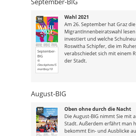
September-BIG
Wahl 2021
Am 26. September hat Graz die 
MigrantInnenbeiratswahl lesen 
investiert und welche Schulneub
Roswitha Schipfer, die im Ruhe
September-
verabschiedet sich mit einem
BIG
der Stadt.
©
iStockphoto/S
martboy10
August-BIG
Oben ohne durch die Nacht
Die August-BIG nimmt Sie mit a
Stadt. Außerdem erfährt man h
bekommt Ein- und Ausblicke au