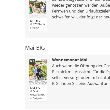
wieder genossen werden. Auße
Fernweh und den Urlaubszielen,
schweifen will, der folgt der 
Juni-BIG
© GTG/Astrid
Schwab
Mai-BIG
Wonnemonat Mai
Auch wenn die Öffnung der Gastr
Picknick mit Aussicht. Für die
selbst versorgt oder im Lokal a
BIG finden Sie eine Auswahl an
Mai-BIG
© Stadt
Graz/Fischer,
achtzigzehn