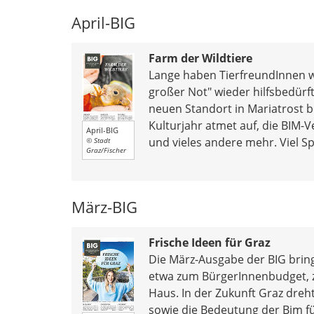
April-BIG
Farm der Wildtiere
Lange haben TierfreundInnen wa
großer Not" wieder hilfsbedür
neuen Standort in Mariatrost b
Kulturjahr atmet auf, die BIM-V
April-BIG
und vieles andere mehr. Viel S
© Stadt
Graz/Fischer
März-BIG
Frische Ideen für Graz
Die März-Ausgabe der BIG bringt
etwa zum BürgerInnenbudget, z
Haus. In der Zukunft Graz dre
sowie die Bedeutung der Bim f