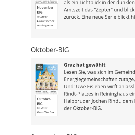
als ein Lichtblick in der dunkle
November-
Amtszeit das "Zepter" und blick
BIG
zurück. Eine neue Serie blickt h
© Stadt
Graz/Fischer,
achtzigzehn
Oktober-BIG
Graz hat gewählt
Lesen Sie, was sich im Gemeind
Energiegemeinschaften zutage, e
Und: Uwe Eisleben wirft anläss
Rindt-Platzes in Reininghaus e
Oktober-
Halbbruder Jochen Rindt, dem F
BIG
der Oktober-BIG.
© Stadt
Graz/Fischer