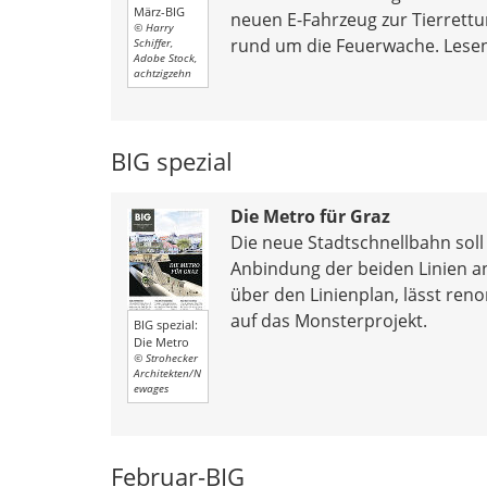
März-BIG
neuen E-Fahrzeug zur Tierrettu
© Harry
rund um die Feuerwache. Lesen 
Schiffer,
Adobe Stock,
achtzigzehn
BIG spezial
Die Metro für Graz
Die neue Stadtschnellbahn soll 
Anbindung der beiden Linien ans
über den Linienplan, lässt re
auf das Monsterprojekt.
BIG spezial:
Die Metro
© Strohecker
Architekten/N
ewages
Februar-BIG