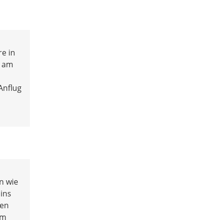
e in
m am
Anflug
n wie
ins
nen
em