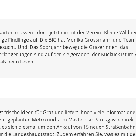
rten müssen - doch jetzt nimmt der Verein "Kleine Wildtier
ftige Findlinge auf. Die BIG hat Monika Grossmann und Tea
esucht. Und: Das Sportjahr bewegt die GrazerInnen, das
erlängerungen sind auf der Zielgeraden, der Kuckuck ist im 
paß beim Lesen!
 frische Ideen für Graz und liefert Ihnen viele Informatione
ur geplanten Metro und zum Masterplan Sturzgasse direkt 
ht es sich diesmal um den Ankauf von 15 neuen Straßenbah
ür die Landeshauptstadt. Zudem erfahren Sie, was es mit d