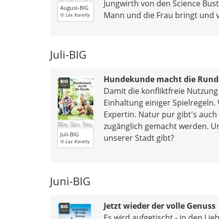
Jungwirth von den Science Bus
August-BIG
Mann und die Frau bringt und 
© Lex Karelly
Juli-BIG
Hundekunde macht die Rund
Damit die konfliktfreie Nutzun
Einhaltung einiger Spielregeln
Expertin. Natur pur gibt's auch
zugänglich gemacht werden. Un
Juli-BIG
unserer Stadt gibt?
© Lex Karelly
Juni-BIG
Jetzt wieder der volle Genuss
Es wird aufgetischt - in den Li