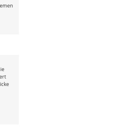
Themen
ie
ert
icke