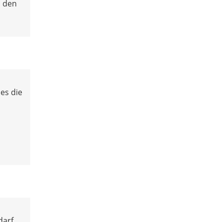
n den
es die
darf