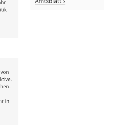
Amtsblatt
ahr
tik
 von
ktive.
chen-
r in