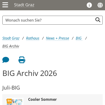
Stadt Graz
Sie sind hier:
Stadt Graz
Rathaus
News + Presse
BIG
BIG Archiv
Feedback an Autor
Seite drucken
BIG Archiv 2026
Juli-BIG
Cooler Sommer