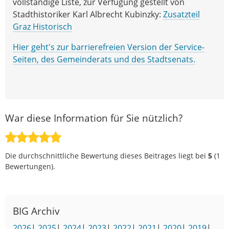
vollständige Liste, zur Verfügung gestellt von
Stadthistoriker Karl Albrecht Kubinzky:
Zusatzteil
Graz Historisch
Hier geht's zur barrierefreien Version der Service-
Seiten, des Gemeinderats und des Stadtsenats.
War diese Information für Sie nützlich?
Die durchschnittliche Bewertung dieses Beitrages liegt bei
5
(
1
Bewertungen).
BIG Archiv
2026
|
2025
|
2024
|
2023
|
2022
|
2021
|
2020
|
2019
|