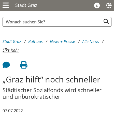
Stadt Graz
Sie sind hier:
Stadt Graz
Rathaus
News + Presse
Alle News
Elke Kahr
Feedback an Autor
Seite drucken
„Graz hilft“ noch schneller
Städtischer Sozialfonds wird schneller
und unbürokratischer
07.07.2022