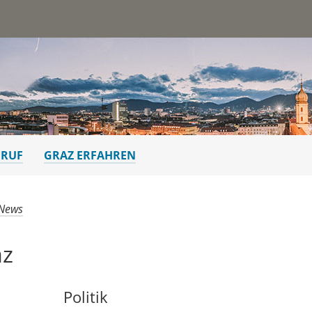
st
ERUF
GRAZ ERFAHREN
 News
az
Politik