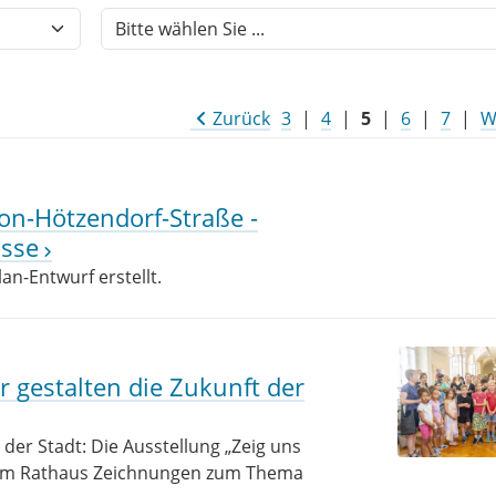
Zurück
3
|
4
|
5
|
6
|
7
|
W
n-Hötzendorf-Straße -
asse
n-Entwurf erstellt.
r gestalten die Zukunft der
 der Stadt: Die Ausstellung „Zeig uns
26 im Rathaus Zeichnungen zum Thema