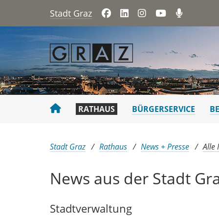
Stadt Graz
Facebook
LinkedIn
Instagram
YouTube
Podca
RATHAUS
BÜRGERSERVICE
B
Sie sind hier:
Stadt Graz
Rathaus
News + Presse
Alle
News aus der Stadt Gr
Stadtver​­waltung